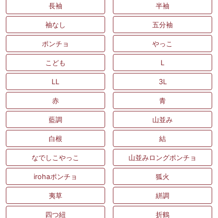
長袖
半袖
袖なし
五分袖
ポンチョ
やっこ
こども
L
LL
3L
赤
青
藍調
山並み
白根
結
なでしこやっこ
山並みロングポンチョ
irohaポンチョ
狐火
夷草
絣調
四つ紐
折鶴