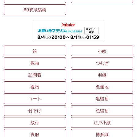
60双糸縞柄
袴
小紋
振袖
つむぎ
訪問着
羽織
夏物
色無地
コート
黒留袖
付下げ
色留袖
紋付
江戸小紋
喪服
博多織