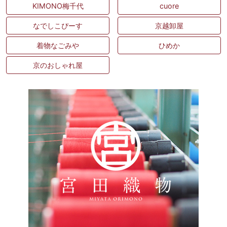
KIMONO梅千代
cuore
なでしこぴーす
京越卸屋
着物なごみや
ひめか
京のおしゃれ屋