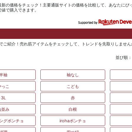
最新の価格をチェック！主要通販サイトの価格を比較して、あなたにぴ
安値で購入できます。
式でご紹介！売れ筋アイテムをチェックして、トレンドを先取りしません
並び順
半袖
袖なし
やっこ
こども
3L
赤
山並み
白根
ングポンチョ
irohaポンチョ