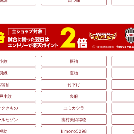
絣調
四つ紐
小紋
振袖
羽織
夏物
黒留袖
付下げ
戸小紋
喪服
ックきもの
ユミカツラ
ールセゾン
龍村美術織物
福助
kimono5298