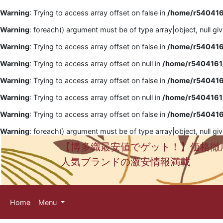
Warning
: Trying to access array offset on false in
/home/r5404161
Warning
: foreach() argument must be of type array|object, null gi
Warning
: Trying to access array offset on false in
/home/r5404161
Warning
: Trying to access array offset on null in
/home/r5404161/
Warning
: Trying to access array offset on false in
/home/r5404161
Warning
: Trying to access array offset on null in
/home/r5404161/
Warning
: Trying to access array offset on false in
/home/r5404161
Warning
: foreach() argument must be of type array|object, null gi
【博多織最安値でゲット！】価格徹
人気ブランドの激安情報満載
Home
Menu