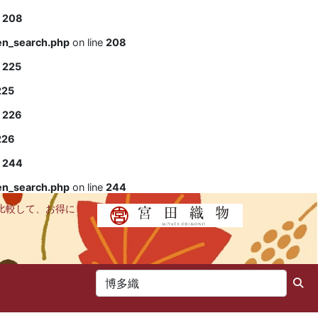
e
208
en_search.php
on line
208
e
225
225
e
226
226
e
244
en_search.php
on line
244
比較して、お得に