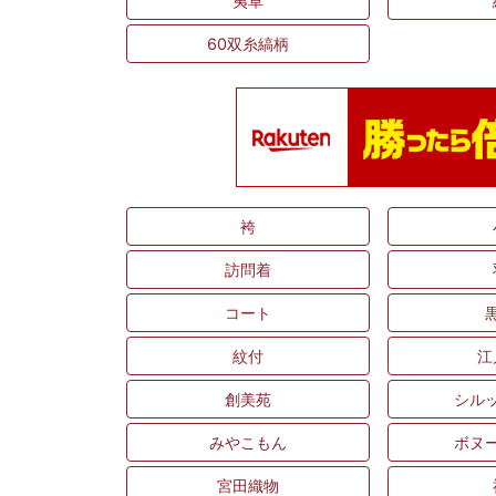
夷草
60双糸縞柄
袴
訪問着
コート
紋付
江
創美苑
シル
みやこもん
ボヌ
宮田織物