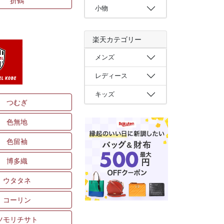
折鶴
小物
楽天カテゴリー
メンズ
レディース
キッズ
つむぎ
色無地
色留袖
博多織
ウタタネ
コーリン
ツモリチサト