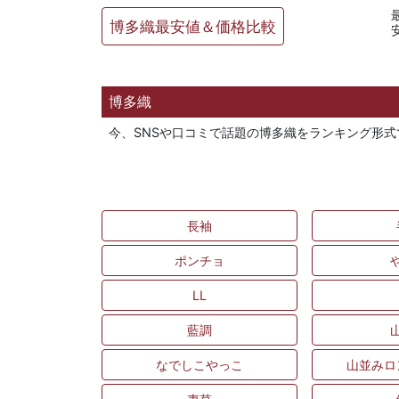
博多織最安値＆価格比較
博多織
今、SNSや口コミで話題の博多織をランキング形
長袖
ポンチョ
LL
藍調
なでしこやっこ
山並みロ