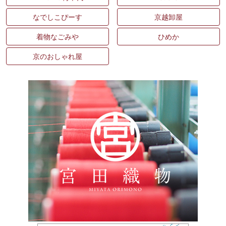
なでしこぴーす
京越卸屋
着物なごみや
ひめか
京のおしゃれ屋