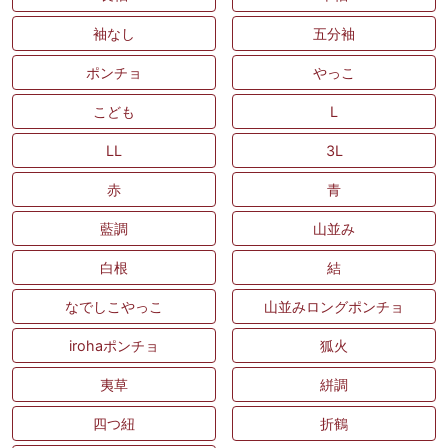
袖なし
五分袖
ポンチョ
やっこ
こども
L
LL
3L
赤
青
藍調
山並み
白根
結
なでしこやっこ
山並みロングポンチョ
irohaポンチョ
狐火
夷草
絣調
四つ紐
折鶴