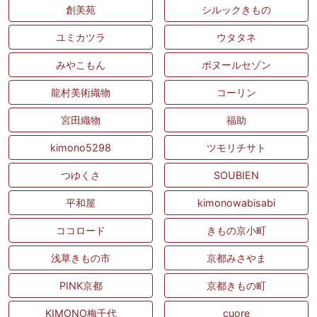
創美苑
シルックきもの
ユミカツラ
ウタタネ
みやこもん
ボヌールセゾン
龍村美術織物
コーリン
宮田織物
福助
kimono5298
ツモリチサト
つゆくさ
SOUBIEN
平和屋
kimonowabisabi
ココロード
きもの京小町
浅草きもの市
京都みさやま
PINK京都
京都きもの町
KIMONO梅千代
cuore