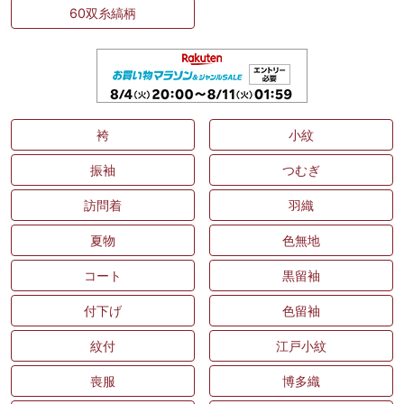
60双糸縞柄
袴
小紋
振袖
つむぎ
訪問着
羽織
夏物
色無地
コート
黒留袖
付下げ
色留袖
紋付
江戸小紋
喪服
博多織