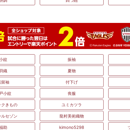
絣調
四つ紐
小紋
振袖
羽織
夏物
黒留袖
付下げ
戸小紋
喪服
ックきもの
ユミカツラ
ールセゾン
龍村美術織物
福助
kimono5298