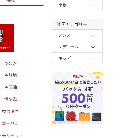
折鶴
小物
楽天カテゴリー
メンズ
レディース
キッズ
つむぎ
色無地
色留袖
博多織
ウタタネ
コーリン
ツモリチサト