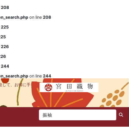
e
208
en_search.php
on line
208
e
225
225
e
226
226
e
244
en_search.php
on line
244
較して、お得に手