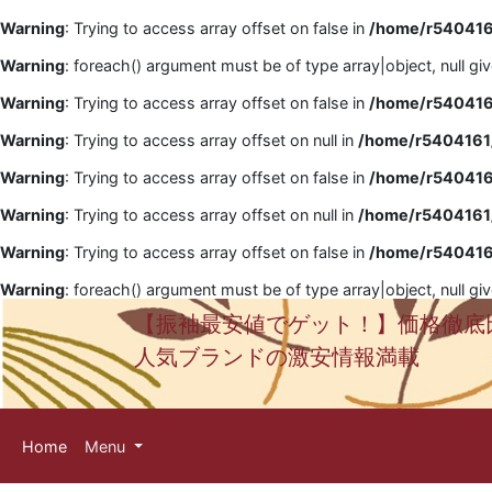
Warning
: Trying to access array offset on false in
/home/r5404161
Warning
: foreach() argument must be of type array|object, null gi
Warning
: Trying to access array offset on false in
/home/r5404161
Warning
: Trying to access array offset on null in
/home/r5404161/
Warning
: Trying to access array offset on false in
/home/r5404161
Warning
: Trying to access array offset on null in
/home/r5404161/
Warning
: Trying to access array offset on false in
/home/r5404161
Warning
: foreach() argument must be of type array|object, null gi
【振袖最安値でゲット！】価格徹底
人気ブランドの激安情報満載
Home
Menu