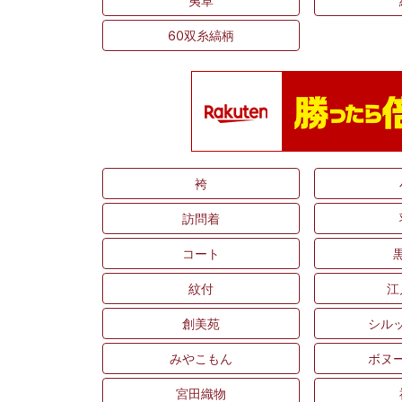
夷草
60双糸縞柄
袴
訪問着
コート
紋付
江
創美苑
シル
みやこもん
ボヌ
宮田織物