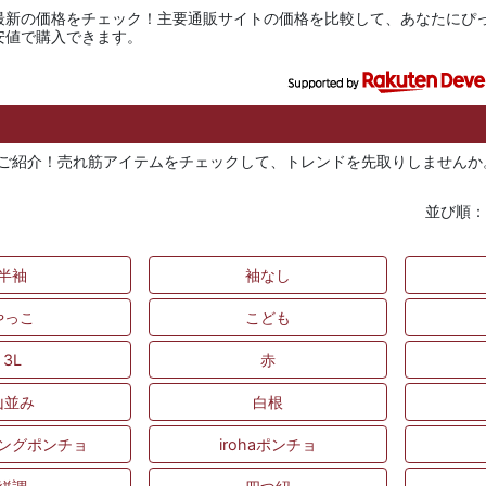
最新の価格をチェック！主要通販サイトの価格を比較して、あなたにぴ
安値で購入できます。
でご紹介！売れ筋アイテムをチェックして、トレンドを先取りしませんか
並び順
半袖
袖なし
やっこ
こども
3L
赤
山並み
白根
ングポンチョ
irohaポンチョ