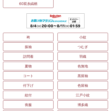
60双糸縞柄
袴
小紋
振袖
つむぎ
訪問着
羽織
夏物
色無地
コート
黒留袖
付下げ
色留袖
紋付
江戸小紋
喪服
博多織