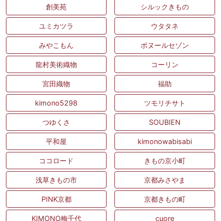
創美苑
シルックきもの
ユミカツラ
ウタタネ
みやこもん
ボヌールセゾン
龍村美術織物
コーリン
宮田織物
福助
kimono5298
ツモリチサト
つゆくさ
SOUBIEN
平和屋
kimonowabisabi
ココロード
きもの京小町
浅草きもの市
京都みさやま
PINK京都
京都きもの町
KIMONO梅千代
cuore