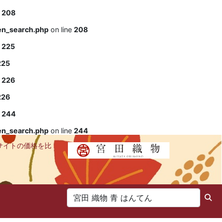
e
208
en_search.php
on line
208
e
225
225
e
226
226
e
244
en_search.php
on line
244
サイトの価格を比