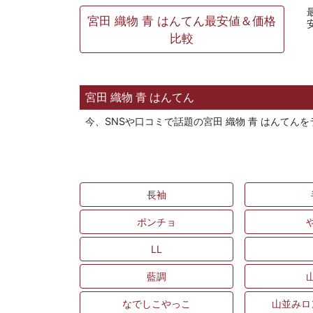
宮田 織物 青 はんてん最安値＆価格
比較
宮田 織物 青 はんてん
今、SNSや口コミで話題の宮田 織物 青 はんて
長袖
ポンチョ
LL
藍調
なでしこやっこ
山並みロ