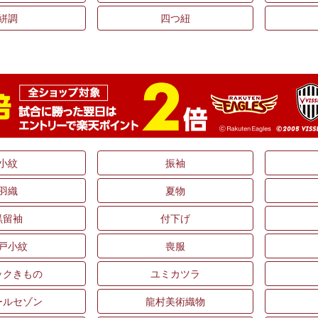
絣調
四つ紐
小紋
振袖
羽織
夏物
黒留袖
付下げ
戸小紋
喪服
ックきもの
ユミカツラ
ールセゾン
龍村美術織物