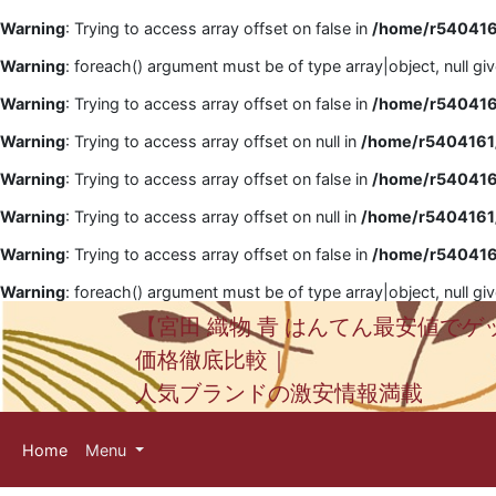
Warning
: Trying to access array offset on false in
/home/r5404161
Warning
: foreach() argument must be of type array|object, null gi
Warning
: Trying to access array offset on false in
/home/r5404161
Warning
: Trying to access array offset on null in
/home/r5404161/
Warning
: Trying to access array offset on false in
/home/r5404161
Warning
: Trying to access array offset on null in
/home/r5404161/
Warning
: Trying to access array offset on false in
/home/r5404161
Warning
: foreach() argument must be of type array|object, null gi
【宮田 織物 青 はんてん最安値でゲ
価格徹底比較｜
人気ブランドの激安情報満載
Home
Menu