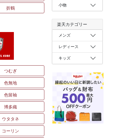
小物
折鶴
楽天カテゴリー
メンズ
レディース
キッズ
つむぎ
色無地
色留袖
博多織
ウタタネ
コーリン