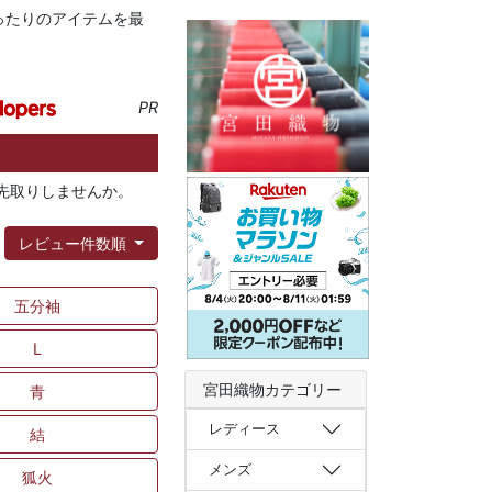
ったりのアイテムを最
PR
を先取りしませんか。
：
レビュー件数順
五分袖
L
宮田織物カテゴリー
青
レディース
結
メンズ
狐火