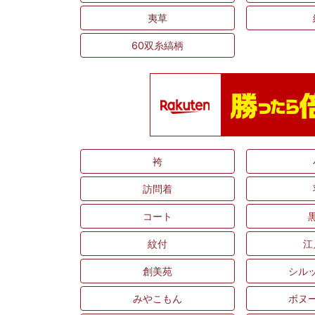
夷草
60双糸縞柄
袴
訪問着
コート
紋付
江
創美苑
シル
みやこもん
ボヌ