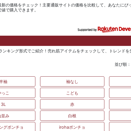
最新の価格をチェック！主要通販サイトの価格を比較して、あなたにぴ
安値で購入できます。
んをランキング形式でご紹介！売れ筋アイテムをチェックして、トレンド
並び順
半袖
袖なし
やっこ
こども
3L
赤
山並み
白根
ングポンチョ
irohaポンチョ