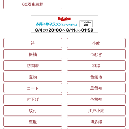
60双糸縞柄
袴
小紋
振袖
つむぎ
訪問着
羽織
夏物
色無地
コート
黒留袖
付下げ
色留袖
紋付
江戸小紋
喪服
博多織