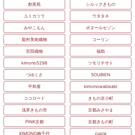
創美苑
シルックきもの
ユミカツラ
ウタタネ
みやこもん
ボヌールセゾン
龍村美術織物
コーリン
宮田織物
福助
kimono5298
ツモリチサト
つゆくさ
SOUBIEN
平和屋
kimonowabisabi
ココロード
きもの京小町
浅草きもの市
京都みさやま
PINK京都
京都きもの町
KIMONO梅千代
cuore