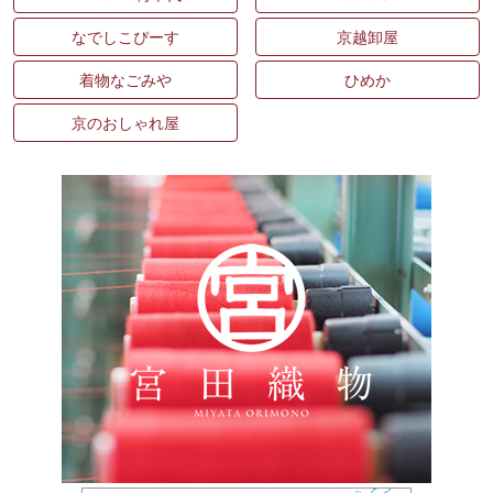
なでしこぴーす
京越卸屋
着物なごみや
ひめか
京のおしゃれ屋