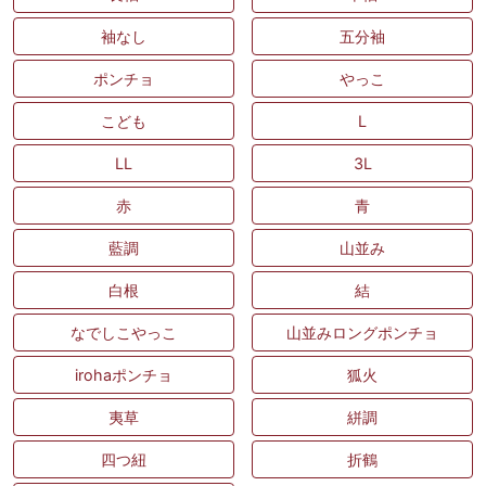
袖なし
五分袖
ポンチョ
やっこ
こども
L
LL
3L
赤
青
藍調
山並み
白根
結
なでしこやっこ
山並みロングポンチョ
irohaポンチョ
狐火
夷草
絣調
四つ紐
折鶴