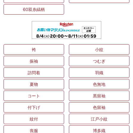
60双糸縞柄
袴
小紋
振袖
つむぎ
訪問着
羽織
夏物
色無地
コート
黒留袖
付下げ
色留袖
紋付
江戸小紋
喪服
博多織