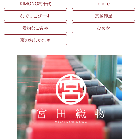
KIMONO梅千代
cuore
なでしこぴーす
京越卸屋
着物なごみや
ひめか
京のおしゃれ屋