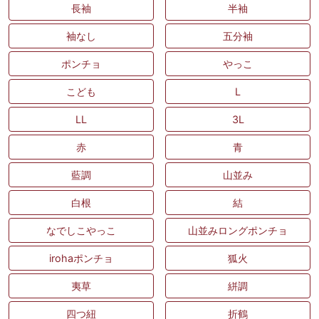
長袖
半袖
袖なし
五分袖
ポンチョ
やっこ
こども
L
LL
3L
赤
青
藍調
山並み
白根
結
なでしこやっこ
山並みロングポンチョ
irohaポンチョ
狐火
夷草
絣調
四つ紐
折鶴