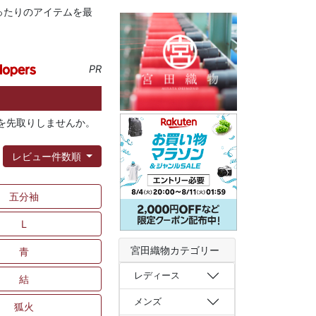
ったりのアイテムを最
PR
ドを先取りしませんか。
：
レビュー件数順
五分袖
L
宮田織物カテゴリー
青
レディース
結
メンズ
狐火