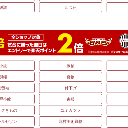
絣調
四つ紐
小紋
振袖
羽織
夏物
黒留袖
付下げ
戸小紋
喪服
ックきもの
ユミカツラ
ールセゾン
龍村美術織物