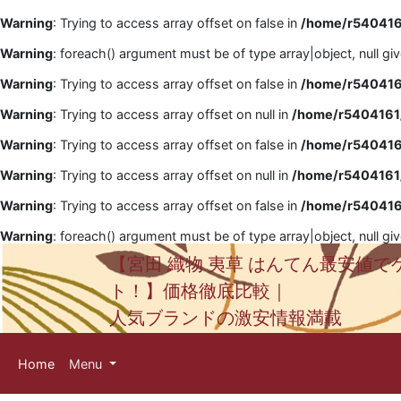
Warning
: Trying to access array offset on false in
/home/r5404161
Warning
: foreach() argument must be of type array|object, null gi
Warning
: Trying to access array offset on false in
/home/r5404161
Warning
: Trying to access array offset on null in
/home/r5404161/
Warning
: Trying to access array offset on false in
/home/r5404161
Warning
: Trying to access array offset on null in
/home/r5404161/
Warning
: Trying to access array offset on false in
/home/r5404161
Warning
: foreach() argument must be of type array|object, null gi
【宮田 織物 夷草 はんてん最安値で
ト！】価格徹底比較｜
人気ブランドの激安情報満載
Home
Menu