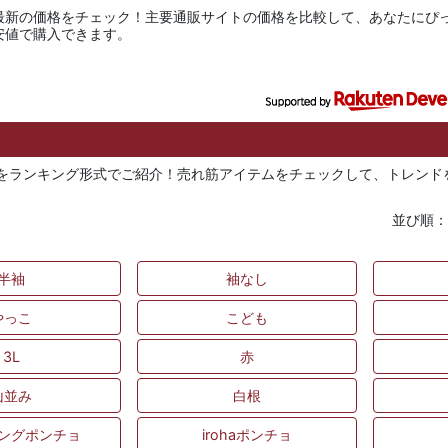
最新の価格をチェック！主要通販サイトの価格を比較して、あなたにぴ
安値で購入できます。
てんをランキング形式でご紹介！売れ筋アイテムをチェックして、トレン
並び順
半袖
袖なし
やっこ
こども
3L
赤
山並み
白根
ングポンチョ
irohaポンチョ