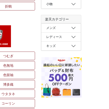
小物
折鶴
楽天カテゴリー
メンズ
レディース
キッズ
つむぎ
色無地
色留袖
博多織
ウタタネ
コーリン