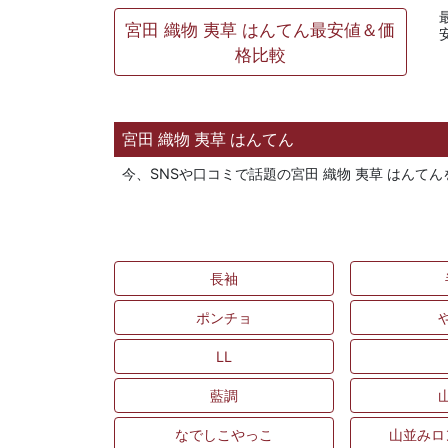
宮田 織物 夷草 はんてん最安値＆価
格比較
宮田 織物 夷草 はんてん
今、SNSや口コミで話題の宮田 織物 夷草 はん
長袖
ポンチョ
LL
藍調
なでしこやっこ
山並みロ