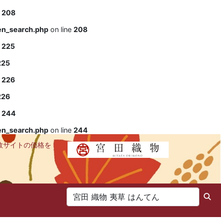
e
208
en_search.php
on line
208
e
225
225
e
226
226
e
244
en_search.php
on line
244
数サイトの価格を