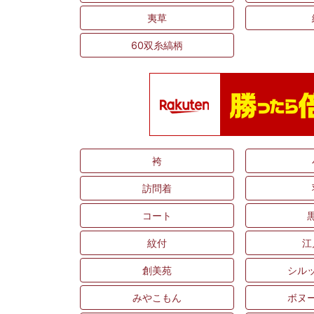
夷草
60双糸縞柄
袴
訪問着
コート
紋付
江
創美苑
シル
みやこもん
ボヌ