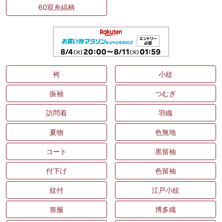
60双糸縞柄
袴
小紋
振袖
つむぎ
訪問着
羽織
夏物
色無地
コート
黒留袖
付下げ
色留袖
紋付
江戸小紋
喪服
博多織