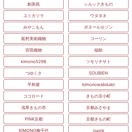
創美苑
シルックきもの
ユミカツラ
ウタタネ
みやこもん
ボヌールセゾン
龍村美術織物
コーリン
宮田織物
福助
kimono5298
ツモリチサト
つゆくさ
SOUBIEN
平和屋
kimonowabisabi
ココロード
きもの京小町
浅草きもの市
京都みさやま
PINK京都
京都きもの町
KIMONO梅千代
cuore