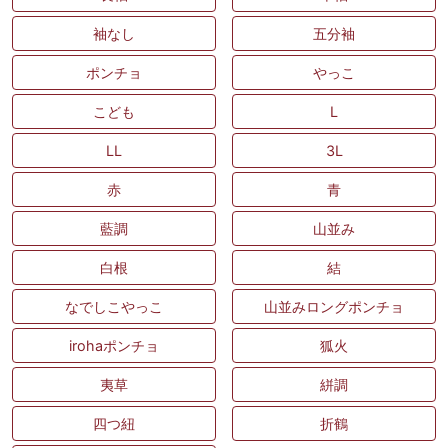
袖なし
五分袖
ポンチョ
やっこ
こども
L
LL
3L
赤
青
藍調
山並み
白根
結
なでしこやっこ
山並みロングポンチョ
irohaポンチョ
狐火
夷草
絣調
四つ紐
折鶴