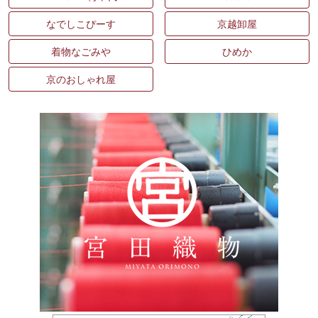
なでしこぴーす
京越卸屋
着物なごみや
ひめか
京のおしゃれ屋