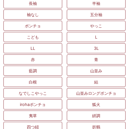
長袖
半袖
袖なし
五分袖
ポンチョ
やっこ
こども
L
LL
3L
赤
青
藍調
山並み
白根
結
なでしこやっこ
山並みロングポンチョ
irohaポンチョ
狐火
夷草
絣調
四つ紐
折鶴