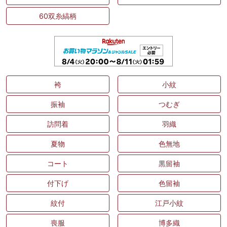
60双糸縞柄
袴
小紋
振袖
つむぎ
訪問着
羽織
夏物
色無地
コート
黒留袖
付下げ
色留袖
紋付
江戸小紋
喪服
博多織