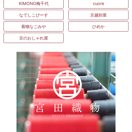
KIMONO梅千代
cuore
なでしこぴーす
京越卸屋
着物なごみや
ひめか
京のおしゃれ屋