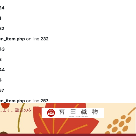
24
4
32
en_item.php
on line
232
43
3
44
4
57
en_item.php
on line
257
します。話題のを