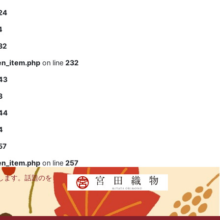
24
4
32
en_item.php
on line
232
43
3
44
4
57
en_item.php
on line
257
します。話題のを