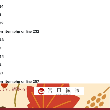
24
4
32
en_item.php
on line
232
43
3
44
4
57
en_item.php
on line
257
します。話題のを