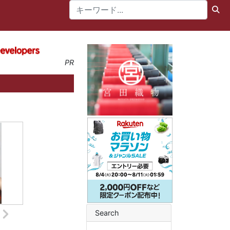
PR
Search