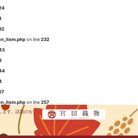
24
4
32
en_item.php
on line
232
43
3
44
4
57
en_item.php
on line
257
します。話題のを