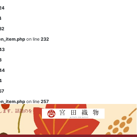
24
4
32
en_item.php
on line
232
43
3
44
4
57
en_item.php
on line
257
します。話題のを