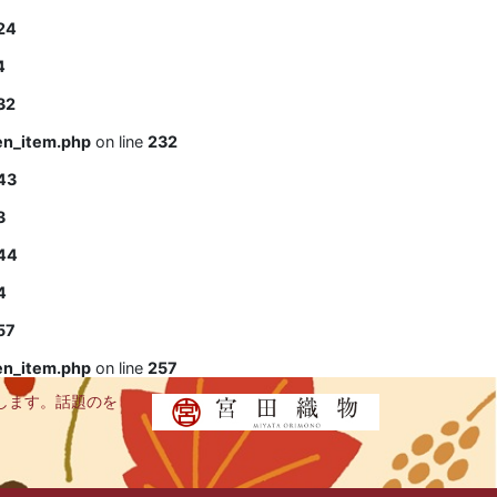
24
4
32
en_item.php
on line
232
43
3
44
4
57
en_item.php
on line
257
します。話題のを