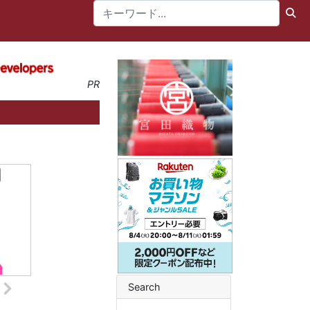
PR
Search