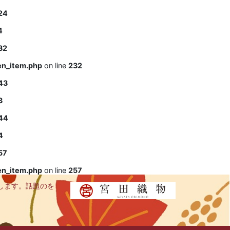
24
4
32
en_item.php
on line
232
43
3
44
4
57
en_item.php
on line
257
します。話題のを