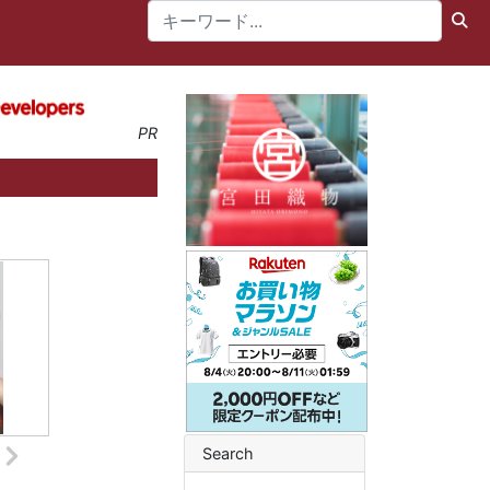
PR
Search