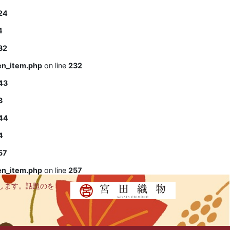
24
4
32
en_item.php
on line
232
43
3
44
4
57
en_item.php
on line
257
します。話題のを