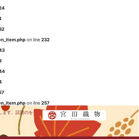
24
4
32
en_item.php
on line
232
43
3
44
4
57
en_item.php
on line
257
します。話題のを