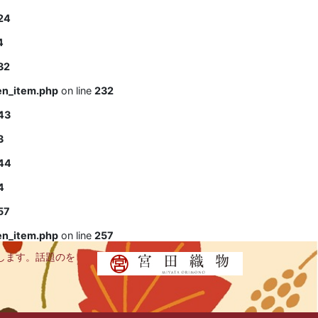
24
4
32
en_item.php
on line
232
43
3
44
4
57
en_item.php
on line
257
します。話題のを