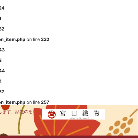
24
4
32
en_item.php
on line
232
43
3
44
4
57
en_item.php
on line
257
します。話題のを