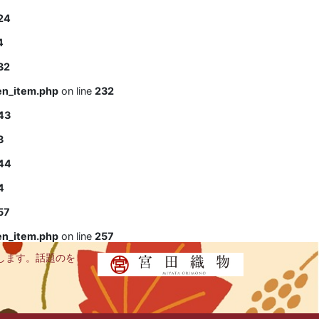
24
4
32
en_item.php
on line
232
43
3
44
4
57
en_item.php
on line
257
します。話題のを