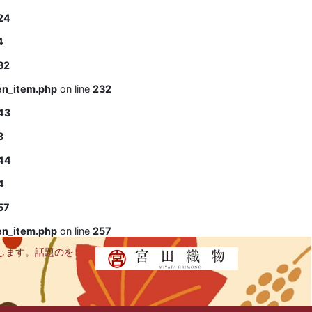
24
4
32
en_item.php
on line
232
43
3
44
4
57
en_item.php
on line
257
します。話題のを