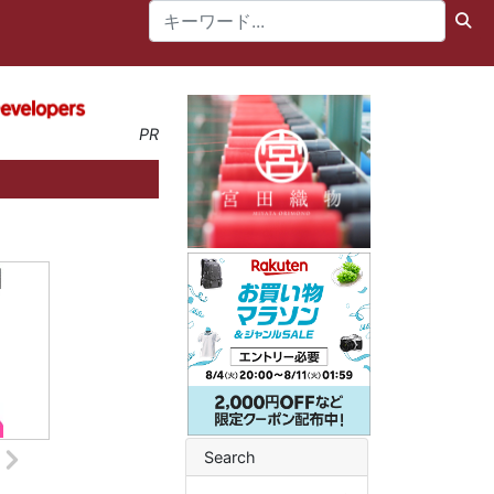
PR
Search