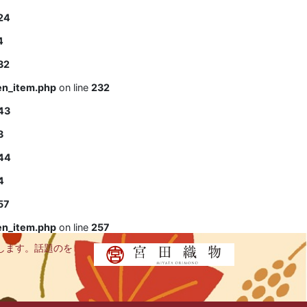
24
4
32
en_item.php
on line
232
43
3
44
4
57
en_item.php
on line
257
します。話題のを