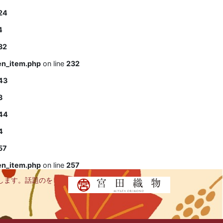
24
4
32
en_item.php
on line
232
43
3
44
4
57
en_item.php
on line
257
します。話題のを