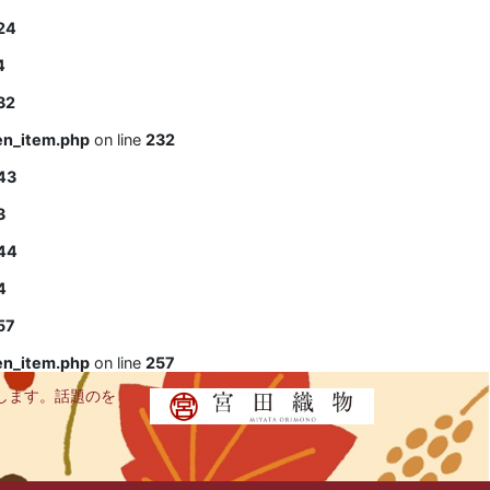
24
4
32
en_item.php
on line
232
43
3
44
4
57
en_item.php
on line
257
します。話題のを