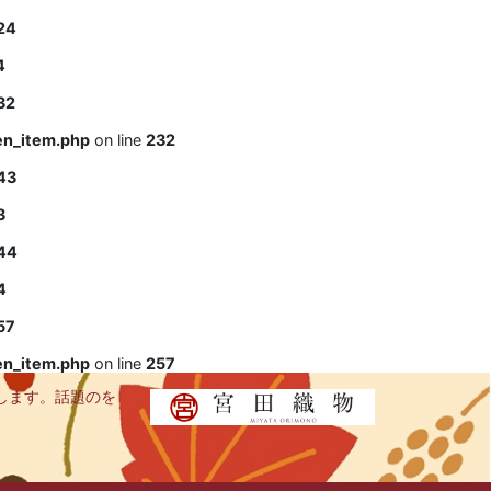
24
4
32
en_item.php
on line
232
43
3
44
4
57
en_item.php
on line
257
します。話題のを