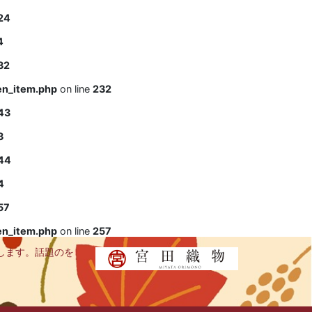
24
4
32
en_item.php
on line
232
43
3
44
4
57
en_item.php
on line
257
します。話題のを