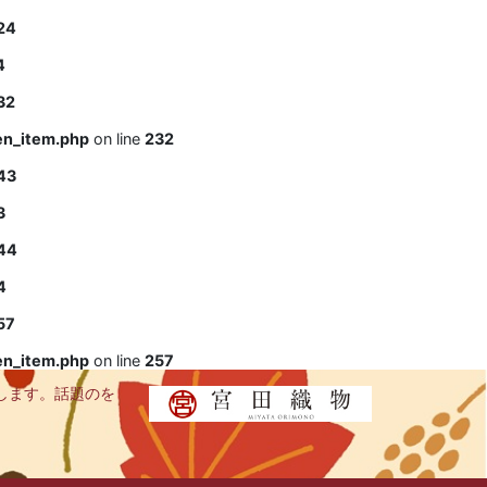
24
4
32
en_item.php
on line
232
43
3
44
4
57
en_item.php
on line
257
します。話題のを