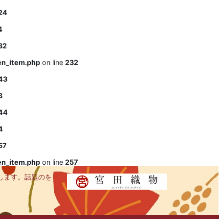
24
4
32
en_item.php
on line
232
43
3
44
4
57
en_item.php
on line
257
します。話題のを