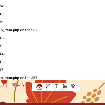
24
4
32
en_item.php
on line
232
43
3
44
4
57
en_item.php
on line
257
します。話題のを