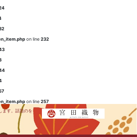
24
4
32
en_item.php
on line
232
43
3
44
4
57
en_item.php
on line
257
します。話題のを