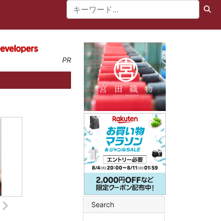
PR
Search