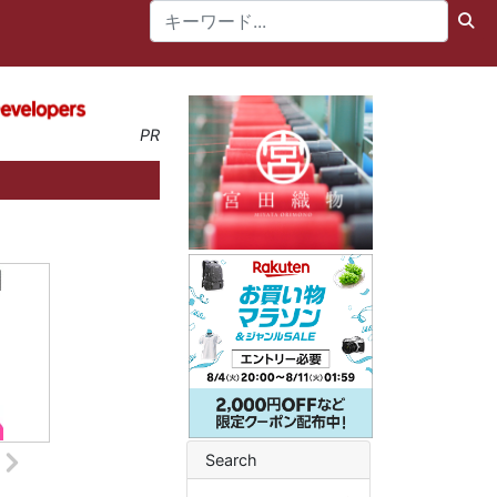
PR
Search