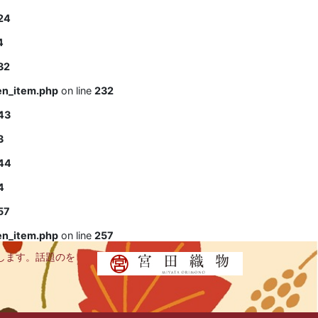
24
4
32
en_item.php
on line
232
43
3
44
4
57
en_item.php
on line
257
します。話題のを