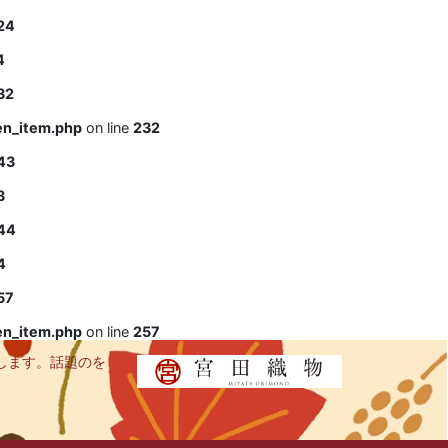
24
4
32
en_item.php
on line
232
43
3
44
4
57
en_item.php
on line
257
します。話題のを