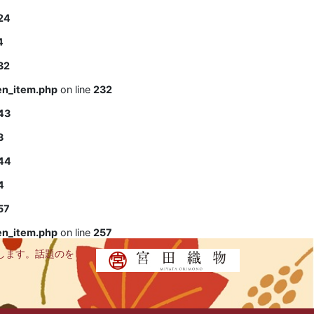
24
4
32
en_item.php
on line
232
43
3
44
4
57
en_item.php
on line
257
します。話題のを