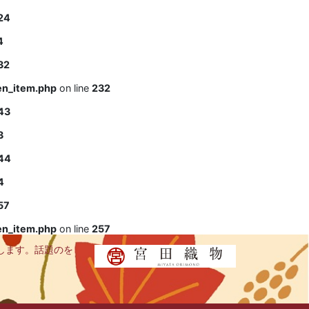
24
4
32
en_item.php
on line
232
43
3
44
4
57
en_item.php
on line
257
します。話題のを