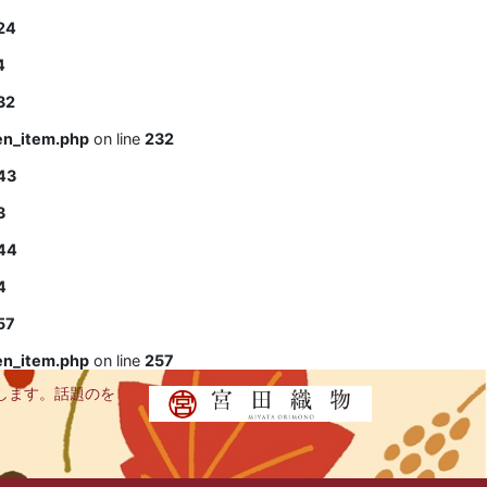
24
4
32
en_item.php
on line
232
43
3
44
4
57
en_item.php
on line
257
します。話題のを