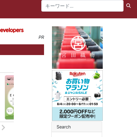
PR
Search