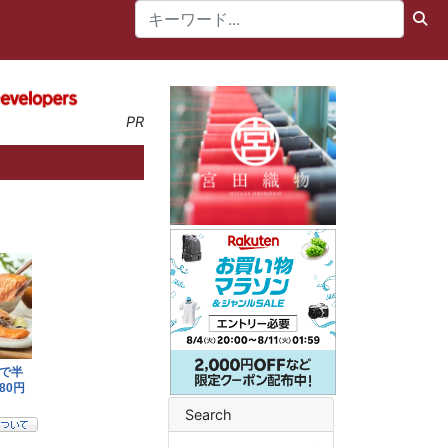
PR
Search