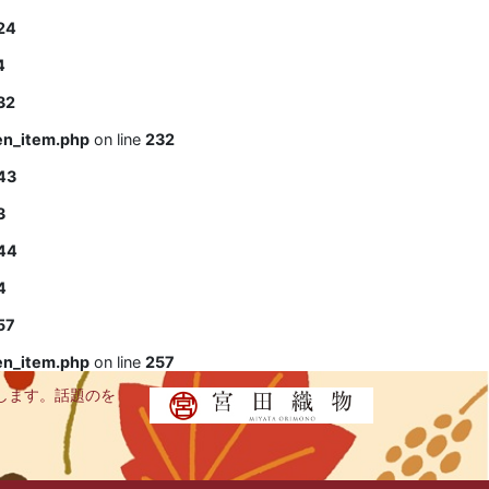
24
4
32
en_item.php
on line
232
43
3
44
4
57
en_item.php
on line
257
します。話題のを