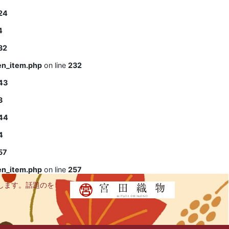
24
4
32
en_item.php
on line
232
43
3
44
4
57
en_item.php
on line
257
します。話題のを