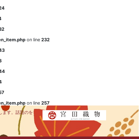
24
4
32
en_item.php
on line
232
43
3
44
4
57
en_item.php
on line
257
します。話題のを