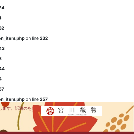
24
4
32
en_item.php
on line
232
43
3
44
4
57
en_item.php
on line
257
します。話題のを