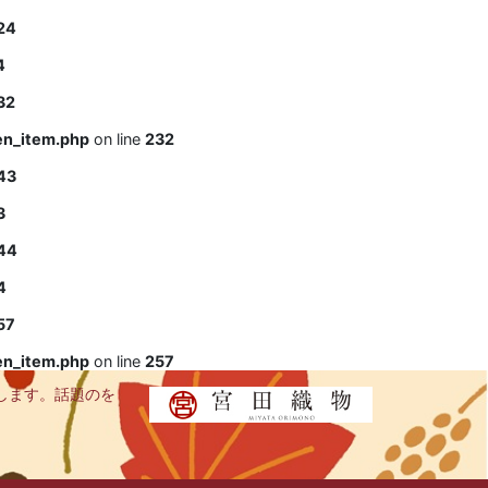
24
4
32
en_item.php
on line
232
43
3
44
4
57
en_item.php
on line
257
します。話題のを