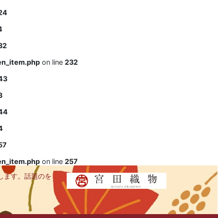
24
4
32
en_item.php
on line
232
43
3
44
4
57
en_item.php
on line
257
します。話題のを