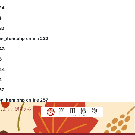
24
4
32
en_item.php
on line
232
43
3
44
4
57
en_item.php
on line
257
します。話題のを