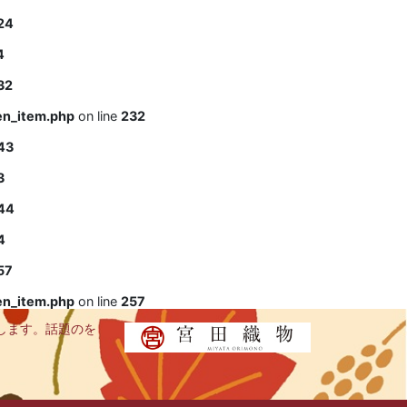
24
4
32
en_item.php
on line
232
43
3
44
4
57
en_item.php
on line
257
します。話題のを