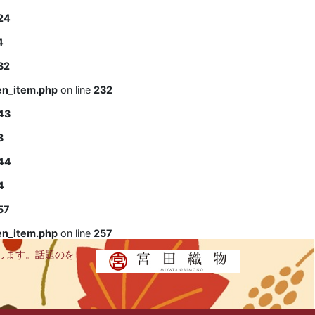
24
4
32
en_item.php
on line
232
43
3
44
4
57
en_item.php
on line
257
します。話題のを