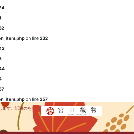
24
4
32
en_item.php
on line
232
43
3
44
4
57
en_item.php
on line
257
します。話題のを