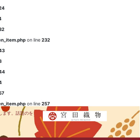
24
4
32
en_item.php
on line
232
43
3
44
4
57
en_item.php
on line
257
します。話題のを