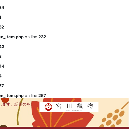
24
4
32
en_item.php
on line
232
43
3
44
4
57
en_item.php
on line
257
します。話題のを